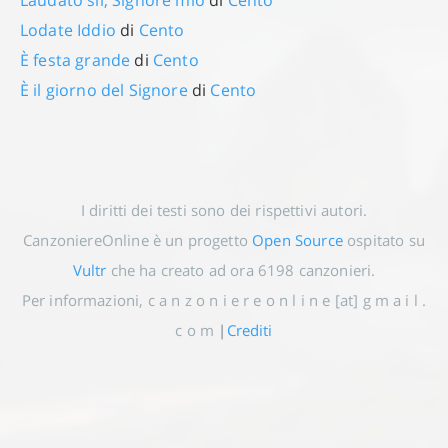
Laudato sii, Signore mio
di
Cento
Lodate Iddio
di
Cento
È festa grande
di
Cento
È il giorno del Signore
di
Cento
I diritti dei testi sono dei rispettivi autori.
CanzoniereOnline è un progetto
Open Source
ospitato su
Vultr
che ha creato ad ora
6198
canzonieri.
Per informazioni, c a n z o n i e r e o n l i n e [at] g m a i l .
c o m
|
Crediti