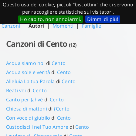
Questo usa dei cookie, piccoli "biscottini" che ci servono
CanzoniereOnline.it
per raccogliere statistiche sui visitatori.
Ho capito, non annoiarmi.
Dimmi di più!
Canzoni
|
Autori
|
Momenti
|
Famiglie
Canzoni di Cento
(12)
Acqua siamo noi
di
Cento
Acqua sole e verità
di
Cento
Alleluia La tua Parola
di
Cento
Beati voi
di
Cento
Canto per Jahvè
di
Cento
Chiesa di mattoni
di
{Cento
Con voce di giubilo
di
Cento
Custodiscili nel Tuo Amore
di
Cento