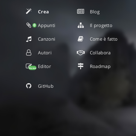
Crea
Blog
Appunti
Il progetto
0
Canzoni
Come è fatto
Autori
Collabora
Editor
Roadmap
Nuovo
GitHub