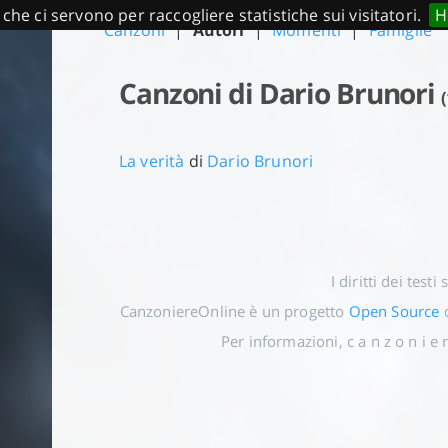
 che ci servono per raccogliere statistiche sui visitatori.
H
Canzoni
|
Autori
|
Momenti
|
Famiglie
Canzoni di Dario Brunori
(
La verità
di
Dario Brunori
I diritti dei testi
CanzoniereOnline è un progetto
Open Source
o
Per informazioni, c a n z o n i e r 