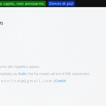
o capito, non annoiarmi.
Dimmi di più!
1)
 sono dei rispettivi autori.
spitato su
Vultr
che ha creato ad ora
6198
canzonieri.
e o n l i n e [at] g m a i l . c o m
|
Crediti