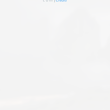
c o m
|
Crediti