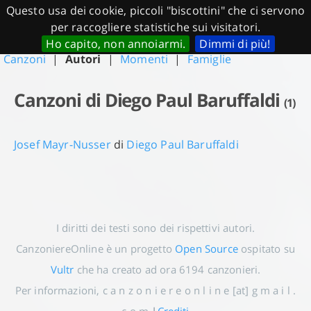
Questo usa dei cookie, piccoli "biscottini" che ci servono
CanzoniereOnline.it
per raccogliere statistiche sui visitatori.
Ho capito, non annoiarmi.
Dimmi di più!
Canzoni
|
Autori
|
Momenti
|
Famiglie
Canzoni di Diego Paul Baruffaldi
(1)
Josef Mayr-Nusser
di
Diego Paul Baruffaldi
I diritti dei testi sono dei rispettivi autori.
CanzoniereOnline è un progetto
Open Source
ospitato su
Vultr
che ha creato ad ora
6194
canzonieri.
Per informazioni, c a n z o n i e r e o n l i n e [at] g m a i l .