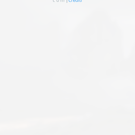
c o m
|
Crediti