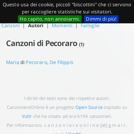
Questo usa dei cookie, piccoli "biscottini" che ci servono
CanzoniereOnline.it
per raccogliere statistiche sui visitatori.
Ho capito, non annoiarmi.
Dimmi di più!
Canzoni
|
Autori
|
Momenti
|
Famiglie
Canzoni di Pecoraro
(1)
Maria
di
Pecoraro
,
De Filippis
I diritti dei testi sono dei rispettivi autori.
CanzoniereOnline è un progetto
Open Source
ospitato su
Vultr
che ha creato ad ora
6194
canzonieri.
Per informazioni, c a n z o n i e r e o n l i n e [at] g m a i l .