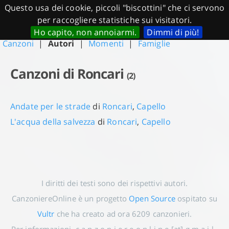
Questo usa dei cookie, piccoli "biscottini" che ci servono
CanzoniereOnline.it
per raccogliere statistiche sui visitatori.
Ho capito, non annoiarmi.
Dimmi di più!
Canzoni
|
Autori
|
Momenti
|
Famiglie
Canzoni di Roncari
(2)
Andate per le strade
di
Roncari
,
Capello
L'acqua della salvezza
di
Roncari
,
Capello
I diritti dei testi sono dei rispettivi autori.
CanzoniereOnline è un progetto
Open Source
ospitato su
Vultr
che ha creato ad ora
6209
canzonieri.