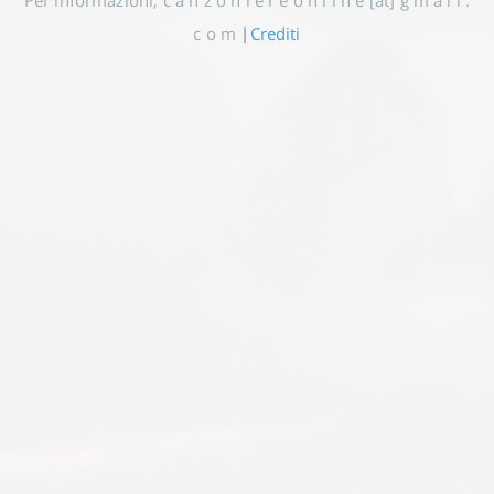
Per informazioni, c a n z o n i e r e o n l i n e [at] g m a i l .
c o m
|
Crediti