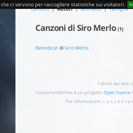
 che ci servono per raccogliere statistiche sui visitatori.
H
Canzoni
|
Autori
|
Momenti
|
Famiglie
Canzoni di Siro Merlo
(1)
Benedicat
di
Siro Merlo
I diritti dei testi
CanzoniereOnline è un progetto
Open Source
o
Per informazioni, c a n z o n i e r 