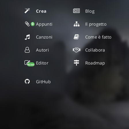
Crea
Blog
Appunti
Il progetto
0
Canzoni
Come è fatto
Autori
Collabora
Editor
Roadmap
Nuovo
GitHub