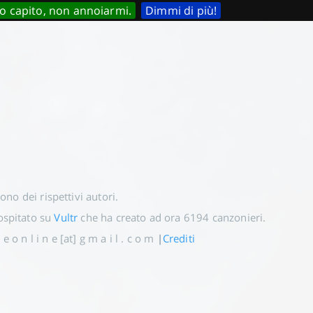
o capito, non annoiarmi.
Dimmi di più!
 sono dei rispettivi autori.
spitato su
Vultr
che ha creato ad ora
6194
canzonieri.
e o n l i n e [at] g m a i l . c o m
|
Crediti