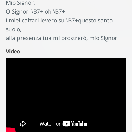
Mio Signor.
O Signor, \B7+ oh \B7+
I miei calzari leverò su \B7+questo santo
suolo,
alla presenza tua mi prostrerò, mio Signor.
Video