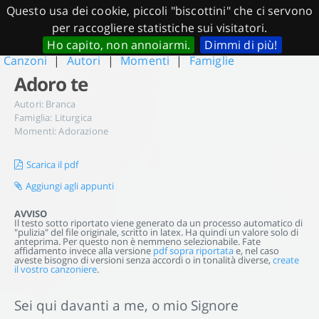
Questo usa dei cookie, piccoli "biscottini" che ci servono
per raccogliere statistiche sui visitatori.
Ho capito, non annoiarmi.
Dimmi di più!
Canzoni
|
Autori
|
Momenti
|
Famiglie
Adoro te
Autori:
Branca
Famiglia:
Liturgica
Momenti:
Adorazione
Scarica il pdf
Aggiungi agli appunti
AVVISO
Il testo sotto riportato viene generato da un processo automatico di
"pulizia" del file originale, scritto in latex. Ha quindi un valore solo di
anteprima. Per questo non è nemmeno selezionabile. Fate
affidamento invece alla versione
pdf sopra riportata
e, nel caso
aveste bisogno di versioni senza accordi o in tonalità diverse,
create
il vostro canzoniere
.
Sei qui davanti a me, o mio Signore