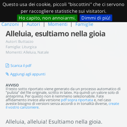
Questo usa dei cookie, piccoli "biscottini" che ci servono
per raccogliere statistiche sui visitatori.
Ho capito, non annoiarmi.
Dimmi di più!
Canzoni
|
Autori
|
Momenti
|
Famiglie
Alleluia, esultiamo nella gioia
Autori:
Buttazzo
Famiglia:
Liturgica
Momenti:
Alleluia
,
Natale
Scarica il pdf
Aggiungi agli appunti
AVVISO
Il testo sotto riportato viene generato da un processo automatico di
"pulizia" del file originale, scritto in latex. Ha quindi un valore solo di
anteprima. Per questo non è nemmeno selezionabile. Fate
affidamento invece alla versione
pdf sopra riportata
e, nel caso
aveste bisogno di versioni senza accordi o in tonalità diverse,
create
il vostro canzoniere
.
Alleluia, alleluia! Esultiamo nella gioia.