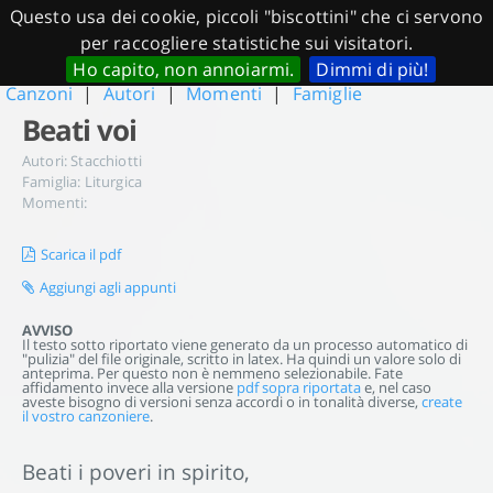
Questo usa dei cookie, piccoli "biscottini" che ci servono
per raccogliere statistiche sui visitatori.
Ho capito, non annoiarmi.
Dimmi di più!
Canzoni
|
Autori
|
Momenti
|
Famiglie
Beati voi
Autori:
Stacchiotti
Famiglia:
Liturgica
Momenti:
Scarica il pdf
Aggiungi agli appunti
AVVISO
Il testo sotto riportato viene generato da un processo automatico di
"pulizia" del file originale, scritto in latex. Ha quindi un valore solo di
anteprima. Per questo non è nemmeno selezionabile. Fate
affidamento invece alla versione
pdf sopra riportata
e, nel caso
aveste bisogno di versioni senza accordi o in tonalità diverse,
create
il vostro canzoniere
.
Beati i poveri in spirito,