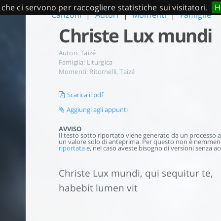
 che ci servono per raccogliere statistiche sui visitatori.
H
Canzoni
|
Autori
|
Momenti
|
Famiglie
Christe Lux mundi
Autori:
Taizé
Famiglia:
Liturgica
Momenti:
Ritornelli
,
Taizé
Scarica il pdf
Aggiungi agli appunti
AVVISO
Il testo sotto riportato viene generato da un processo aut
un valore solo di anteprima. Per questo non è nemmeno 
riportata
e, nel caso aveste bisogno di versioni senza acc
Christe Lux mundi, qui sequitur te,
habebit lumen vit