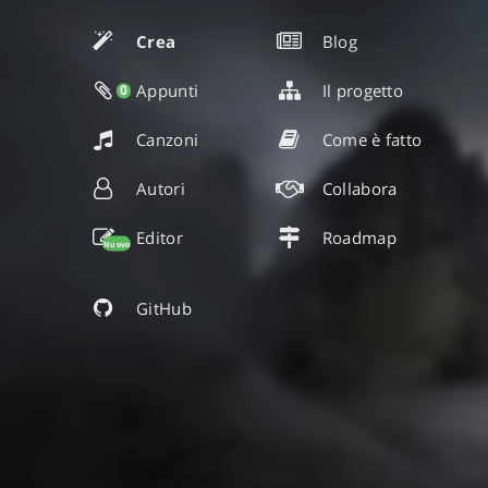
Crea
Blog
Appunti
Il progetto
0
Canzoni
Come è fatto
Autori
Collabora
Editor
Roadmap
Nuovo
GitHub