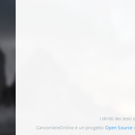
I diritti dei testi
CanzoniereOnline è un progetto
Open Source
o