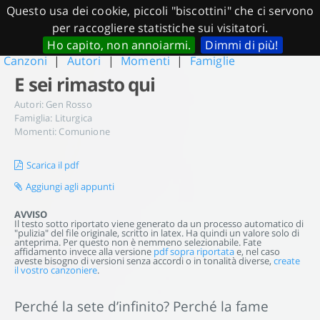
Questo usa dei cookie, piccoli "biscottini" che ci servono
per raccogliere statistiche sui visitatori.
Ho capito, non annoiarmi.
Dimmi di più!
Canzoni
|
Autori
|
Momenti
|
Famiglie
E sei rimasto qui
Autori:
Gen Rosso
Famiglia:
Liturgica
Momenti:
Comunione
Scarica il pdf
Aggiungi agli appunti
AVVISO
Il testo sotto riportato viene generato da un processo automatico di
"pulizia" del file originale, scritto in latex. Ha quindi un valore solo di
anteprima. Per questo non è nemmeno selezionabile. Fate
affidamento invece alla versione
pdf sopra riportata
e, nel caso
aveste bisogno di versioni senza accordi o in tonalità diverse,
create
il vostro canzoniere
.
Perché la sete d’infinito? Perché la fame