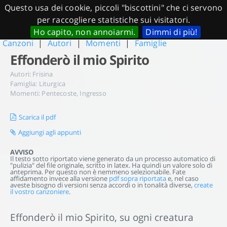
Questo usa dei cookie, piccoli "biscottini" che ci servono
per raccogliere statistiche sui visitatori.
Ho capito, non annoiarmi.
Dimmi di più!
Canzoni
|
Autori
|
Momenti
|
Famiglie
Effonderò il mio Spirito
Autori:
Frisina
Famiglia:
Liturgica
Momenti:
Pentecoste
,
Ingresso
Scarica il pdf
Aggiungi agli appunti
AVVISO
Il testo sotto riportato viene generato da un processo automatico di
"pulizia" del file originale, scritto in latex. Ha quindi un valore solo di
anteprima. Per questo non è nemmeno selezionabile. Fate
affidamento invece alla versione
pdf sopra riportata
e, nel caso
aveste bisogno di versioni senza accordi o in tonalità diverse,
create
il vostro canzoniere
.
Effonderò il mio Spirito, su ogni creatura