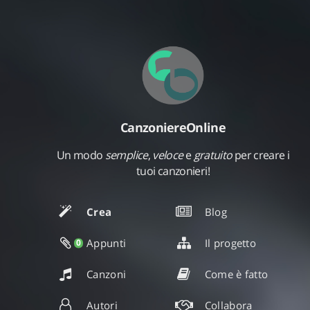
CanzoniereOnline
Un modo
semplice
,
veloce
e
gratuito
per creare i
tuoi canzonieri!
Crea
Blog
Appunti
Il progetto
0
Canzoni
Come è fatto
Autori
Collabora