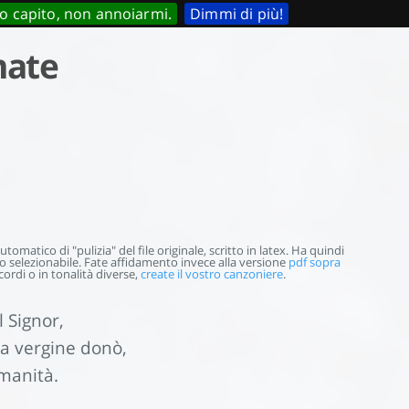
o capito, non annoiarmi.
Dimmi di più!
mate
omatico di "pulizia" del file originale, scritto in latex. Ha quindi
selezionabile. Fate affidamento invece alla versione
pdf sopra
ordi o in tonalità diverse,
create il vostro canzoniere
.
l Signor,
la vergine donò,
umanità.