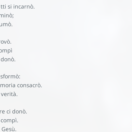
ti si incarnò.
eminò;
sumò.
rovò.
compì
 donò.
asformò:
emoria consacrò.
verità.
e ci donò.
 compì.
i Gesù.