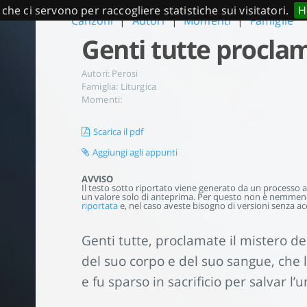
 che ci servono per raccogliere statistiche sui visitatori.
H
Canzoni
|
Autori
|
Momenti
|
Famiglie
Genti tutte procla
Autori:
Perosi
Famiglia:
Liturgica
Momenti:
Scarica il pdf
Aggiungi agli appunti
AVVISO
Il testo sotto riportato viene generato da un processo aut
un valore solo di anteprima. Per questo non è nemmeno 
riportata
e, nel caso aveste bisogno di versioni senza acc
Genti tutte, proclamate il mistero de
del suo corpo e del suo sangue, che 
e fu sparso in sacrificio per salvar l’