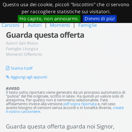
Questo usa dei cookie, piccoli "biscottini" che ci servono
per raccogliere statistiche sui visitatori.
Ho capito, non annoiarmi.
Dimmi di più!
Canzoni
|
Autori
|
Momenti
|
Famiglie
Guarda questa offerta
Autori:
Gen Rosso
Famiglia:
Liturgica
Momenti:
Offertorio
Scarica il pdf
Aggiungi agli appunti
AVVISO
Il testo sotto riportato viene generato da un processo automatico di
"pulizia" del file originale, scritto in latex. Ha quindi un valore solo di
anteprima. Per questo non è nemmeno selezionabile. Fate
affidamento invece alla versione
pdf sopra riportata
e, nel caso
aveste bisogno di versioni senza accordi o in tonalità diverse,
create
il vostro canzoniere
.
Guarda questa offerta guarda noi Signor,