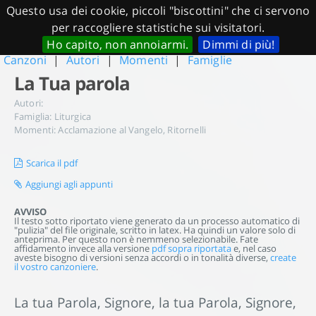
Questo usa dei cookie, piccoli "biscottini" che ci servono
per raccogliere statistiche sui visitatori.
Ho capito, non annoiarmi.
Dimmi di più!
Canzoni
|
Autori
|
Momenti
|
Famiglie
La Tua parola
Autori:
Famiglia:
Liturgica
Momenti:
Acclamazione al Vangelo
,
Ritornelli
Scarica il pdf
Aggiungi agli appunti
AVVISO
Il testo sotto riportato viene generato da un processo automatico di
"pulizia" del file originale, scritto in latex. Ha quindi un valore solo di
anteprima. Per questo non è nemmeno selezionabile. Fate
affidamento invece alla versione
pdf sopra riportata
e, nel caso
aveste bisogno di versioni senza accordi o in tonalità diverse,
create
il vostro canzoniere
.
La tua Parola, Signore, la tua Parola, Signore,