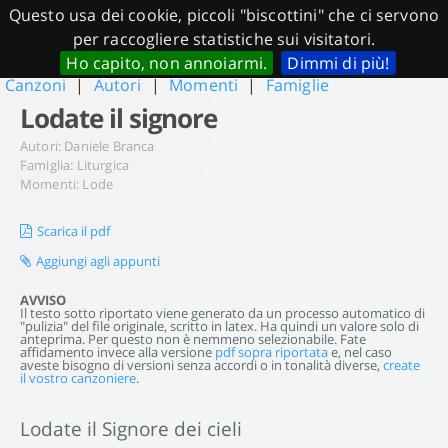
Questo usa dei cookie, piccoli "biscottini" che ci servono
per raccogliere statistiche sui visitatori.
Ho capito, non annoiarmi.
Dimmi di più!
Canzoni
|
Autori
|
Momenti
|
Famiglie
Lodate il signore
Autori:
Daniele Branca
Famiglia:
Liturgica
Momenti:
Lode
Scarica il pdf
Aggiungi agli appunti
AVVISO
Il testo sotto riportato viene generato da un processo automatico di
"pulizia" del file originale, scritto in latex. Ha quindi un valore solo di
anteprima. Per questo non è nemmeno selezionabile. Fate
affidamento invece alla versione
pdf sopra riportata
e, nel caso
aveste bisogno di versioni senza accordi o in tonalità diverse,
create
il vostro canzoniere
.
Lodate il Signore dei cieli