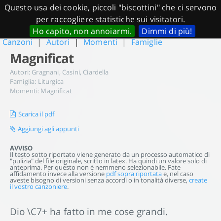
Questo usa dei cookie, piccoli "biscottini" che ci servono
per raccogliere statistiche sui visitatori.
Ho capito, non annoiarmi.
Dimmi di più!
Canzoni
|
Autori
|
Momenti
|
Famiglie
Magnificat
Autori:
Gragnani
,
Casini
,
Ciardella
Famiglia:
Liturgica
Momenti:
Magnificat
Scarica il pdf
Aggiungi agli appunti
AVVISO
Il testo sotto riportato viene generato da un processo automatico di
"pulizia" del file originale, scritto in latex. Ha quindi un valore solo di
anteprima. Per questo non è nemmeno selezionabile. Fate
affidamento invece alla versione
pdf sopra riportata
e, nel caso
aveste bisogno di versioni senza accordi o in tonalità diverse,
create
il vostro canzoniere
.
Dio \C7+ ha fatto in me cose grandi.