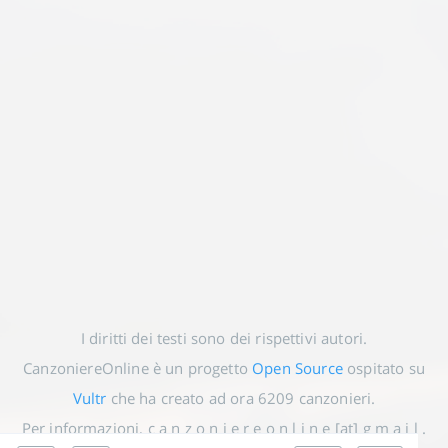
I diritti dei testi sono dei rispettivi autori.
CanzoniereOnline è un progetto
Open Source
ospitato su
Vultr
che ha creato ad ora
6209
canzonieri.
Per informazioni, c a n z o n i e r e o n l i n e [at] g m a i l .