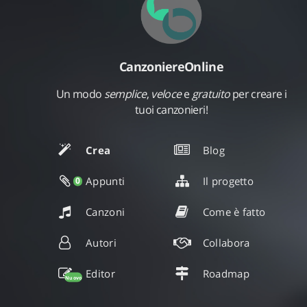
CanzoniereOnline
Un modo
semplice
,
veloce
e
gratuito
per creare i
tuoi canzonieri!
Crea
Blog
Appunti
Il progetto
0
Canzoni
Come è fatto
Autori
Collabora
Editor
Roadmap
Nuovo