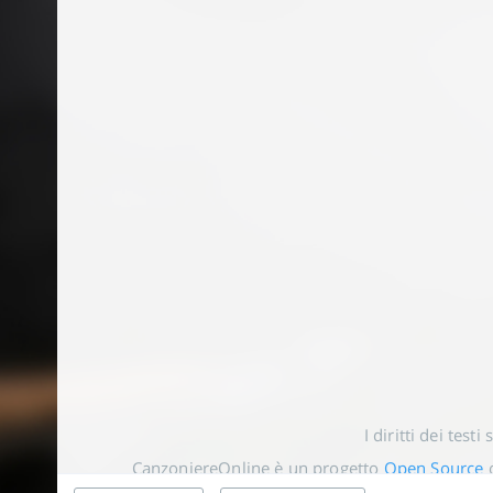
I diritti dei testi
CanzoniereOnline è un progetto
Open Source
o