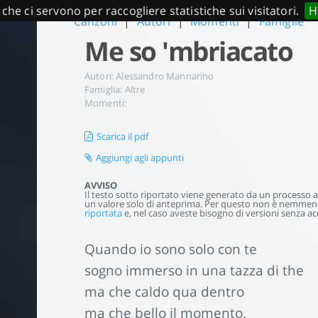
 che ci servono per raccogliere statistiche sui visitatori.
H
Canzoni
|
Autori
|
Momenti
|
Famiglie
Me so 'mbriacato
Autori:
Alessandro Mannarino
Famiglia:
Altre
Momenti:
Scarica il pdf
Aggiungi agli appunti
AVVISO
Il testo sotto riportato viene generato da un processo aut
un valore solo di anteprima. Per questo non è nemmeno 
riportata
e, nel caso aveste bisogno di versioni senza acc
Quando io sono solo con te
sogno immerso in una tazza di the
ma che caldo qua dentro
ma che bello il momento.