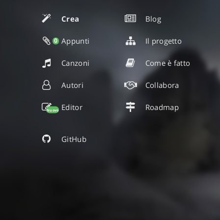
Crea
Blog
Appunti
Il progetto
0
Canzoni
Come è fatto
Autori
Collabora
Editor
Roadmap
Nuovo
GitHub