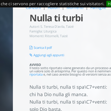
 che ci servono per raccogliere statistiche sui visitatori.
H
Canzoni
|
Autori
|
Momenti
|
Famiglie
Nulla ti turbi
Autori:
S. Teresa D'avila
,
Taizé
Famiglia:
Liturgica
Momenti:
Ritornelli
,
Taizé
Scarica il pdf
Aggiungi agli appunti
AVVISO
Il testo sotto riportato viene generato da un processo aut
un valore solo di anteprima. Per questo non è nemmeno 
riportata
e, nel caso aveste bisogno di versioni senza acc
Nulla ti turbi, nulla ti spa\C7+venti:
chi ha Dio nulla gli manca.
Nulla ti turbi, nulla ti spa\C7+venti:
solo Dio basta.