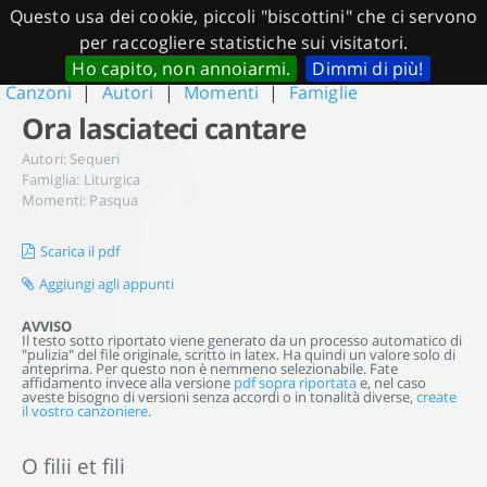
Questo usa dei cookie, piccoli "biscottini" che ci servono
per raccogliere statistiche sui visitatori.
Ho capito, non annoiarmi.
Dimmi di più!
Canzoni
|
Autori
|
Momenti
|
Famiglie
Ora lasciateci cantare
Autori:
Sequeri
Famiglia:
Liturgica
Momenti:
Pasqua
Scarica il pdf
Aggiungi agli appunti
AVVISO
Il testo sotto riportato viene generato da un processo automatico di
"pulizia" del file originale, scritto in latex. Ha quindi un valore solo di
anteprima. Per questo non è nemmeno selezionabile. Fate
affidamento invece alla versione
pdf sopra riportata
e, nel caso
aveste bisogno di versioni senza accordi o in tonalità diverse,
create
il vostro canzoniere
.
O filii et fili