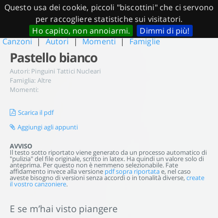
Questo usa dei cookie, piccoli "biscottini" che ci servono
per raccogliere statistiche sui visitatori.
Ho capito, non annoiarmi.
Dimmi di più!
Canzoni
|
Autori
|
Momenti
|
Famiglie
Pastello bianco
Autori:
Pinguini Tattici Nucleari
Famiglia:
Altre
Momenti:
Scarica il pdf
Aggiungi agli appunti
AVVISO
Il testo sotto riportato viene generato da un processo automatico di
"pulizia" del file originale, scritto in latex. Ha quindi un valore solo di
anteprima. Per questo non è nemmeno selezionabile. Fate
affidamento invece alla versione
pdf sopra riportata
e, nel caso
aveste bisogno di versioni senza accordi o in tonalità diverse,
create
il vostro canzoniere
.
E se m’hai visto piangere