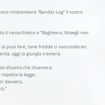
uono rimbomberà “Bandar-Log” il vostro
ito il ranocchietto e “Bagheera, Mowgli non
e la puoi fare, tane fredde ci nasconderan;
rità, oggi la giungla tremerà.
iolo d’uomo che chiamerà:
 rispetta la legge,
per davvero,
rà.”