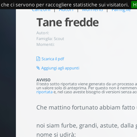
 che ci servono per raccogliere statistiche sui visitatori.
H
Canzoni
|
Autori
|
Momenti
|
Famiglie
Tane fredde
Autori:
Famiglia:
Scout
Momenti:
Scarica il pdf
Aggiungi agli appunti
AVVISO
Il testo sotto riportato viene generato da un processo aut
un valore solo di anteprima. Per questo non è nemmeno 
riportata
e, nel caso aveste bisogno di versioni senza acc
Che mattino fortunato abbiam fatto 
noi siam furbe, grandi, astute, dalla
nome si udirà;