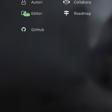
Autori
Collabora
Editor
Roadmap
Nuovo
GitHub