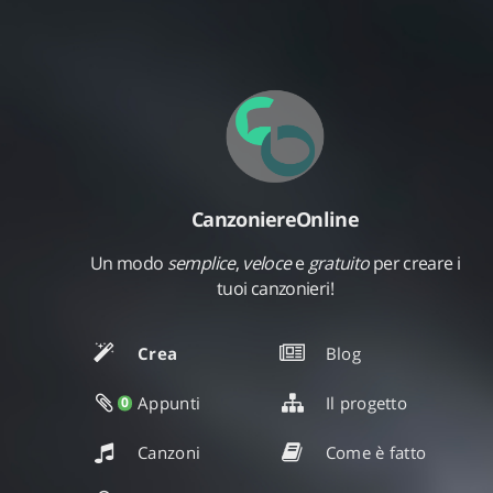
CanzoniereOnline
Un modo
semplice
,
veloce
e
gratuito
per creare i
tuoi canzonieri!
Crea
Blog
Appunti
Il progetto
0
Canzoni
Come è fatto