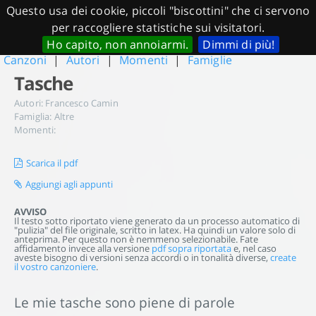
Questo usa dei cookie, piccoli "biscottini" che ci servono
per raccogliere statistiche sui visitatori.
Ho capito, non annoiarmi.
Dimmi di più!
Canzoni
|
Autori
|
Momenti
|
Famiglie
Tasche
Autori:
Francesco Camin
Famiglia:
Altre
Momenti:
Scarica il pdf
Aggiungi agli appunti
AVVISO
Il testo sotto riportato viene generato da un processo automatico di
"pulizia" del file originale, scritto in latex. Ha quindi un valore solo di
anteprima. Per questo non è nemmeno selezionabile. Fate
affidamento invece alla versione
pdf sopra riportata
e, nel caso
aveste bisogno di versioni senza accordi o in tonalità diverse,
create
il vostro canzoniere
.
Le mie tasche sono piene di parole