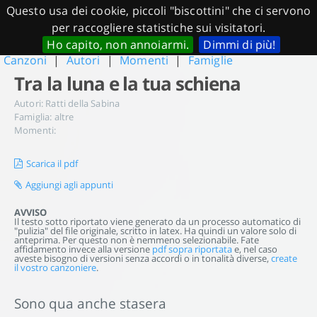
Questo usa dei cookie, piccoli "biscottini" che ci servono
CanzoniereOnline.it
per raccogliere statistiche sui visitatori.
Ho capito, non annoiarmi.
Dimmi di più!
Canzoni
|
Autori
|
Momenti
|
Famiglie
Tra la luna e la tua schiena
Autori:
Ratti della Sabina
Famiglia:
altre
Momenti:
Scarica il pdf
Aggiungi agli appunti
AVVISO
Il testo sotto riportato viene generato da un processo automatico di
"pulizia" del file originale, scritto in latex. Ha quindi un valore solo di
anteprima. Per questo non è nemmeno selezionabile. Fate
affidamento invece alla versione
pdf sopra riportata
e, nel caso
aveste bisogno di versioni senza accordi o in tonalità diverse,
create
il vostro canzoniere
.
Sono qua anche stasera