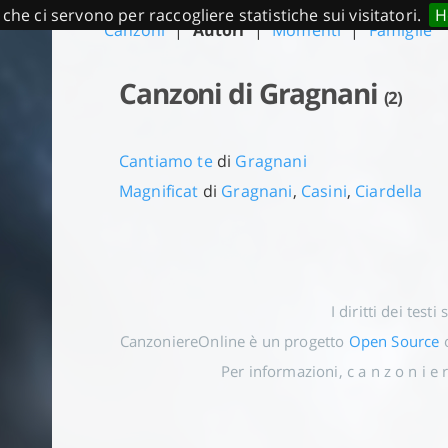
 che ci servono per raccogliere statistiche sui visitatori.
H
Canzoni
|
Autori
|
Momenti
|
Famiglie
Canzoni di Gragnani
(2)
Cantiamo te
di
Gragnani
Magnificat
di
Gragnani
,
Casini
,
Ciardella
I diritti dei testi
CanzoniereOnline è un progetto
Open Source
o
Per informazioni, c a n z o n i e r 