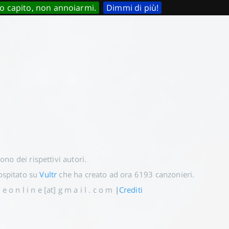
o capito, non annoiarmi.
Dimmi di più!
 sono dei rispettivi autori.
spitato su
Vultr
che ha creato ad ora
6193
canzonieri.
e o n l i n e [at] g m a i l . c o m
|
Crediti