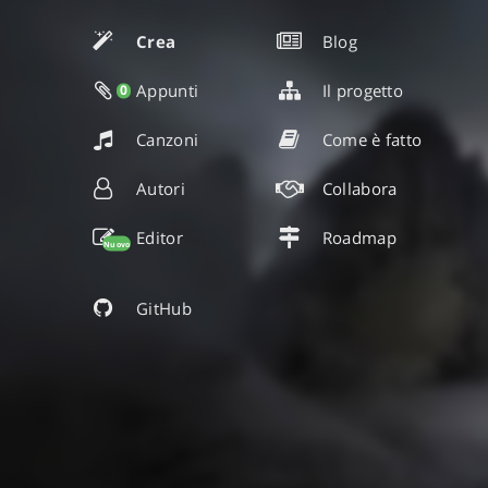
Crea
Blog
Appunti
Il progetto
0
Canzoni
Come è fatto
Autori
Collabora
Editor
Roadmap
Nuovo
GitHub